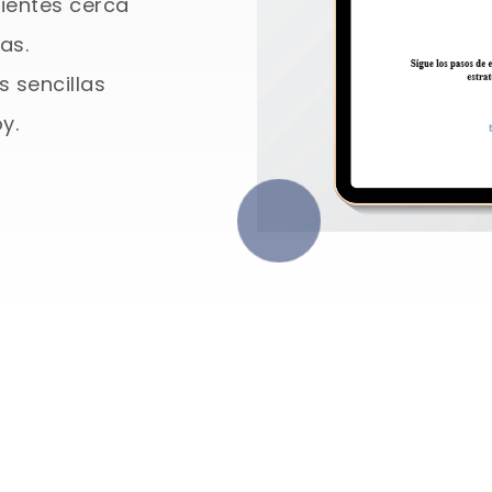
ientes cerca
as.
s sencillas
y.