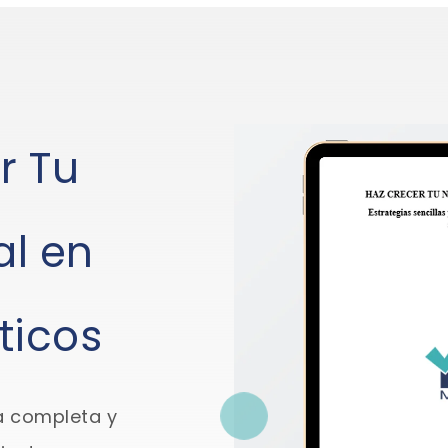
r Tu
al en
ticos
a completa y