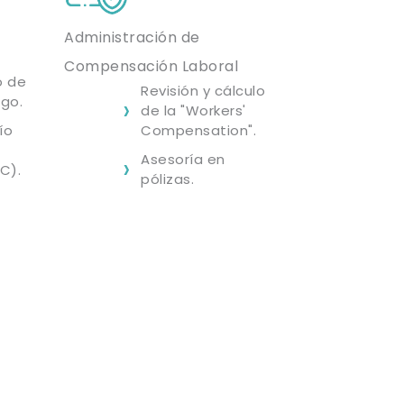
Administración de
Compensación Laboral
o de
Revisión y cálculo
go.
de la "Workers'
ío
Compensation".
Asesoría en
C).
pólizas.