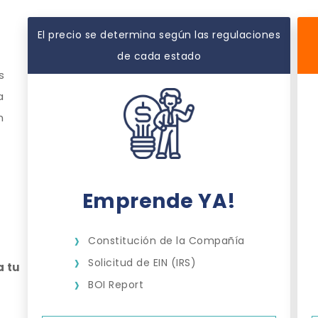
El precio se determina según las regulaciones
de cada estado
s
a
n
Emprende YA!
Constitución de la Compañía
Solicitud de EIN (IRS)
a tu
BOI Report