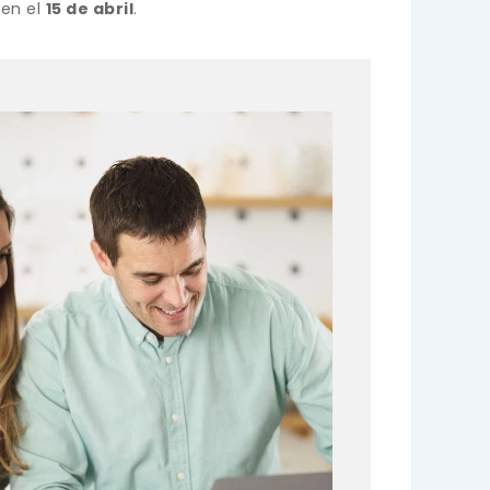
 en el
15 de abril
.