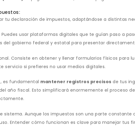
puestos:
tar tu declaración de impuestos, adaptándose a distintas n
Puedes usar plataformas digitales que te guían paso a paso
les del gobierno federal y estatal para presentar directament
al. Consiste en obtener y llenar formularios físicos para lu
servicio si prefieres no usar medios digitales.
s, es fundamental
mantener registros precisos
de tus ing
 del año fiscal. Esto simplificará enormemente el proceso d
rectamente.
este sistema. Aunque los impuestos son una parte constante d
uso. Entender cómo funcionan es clave para manejar tus fin