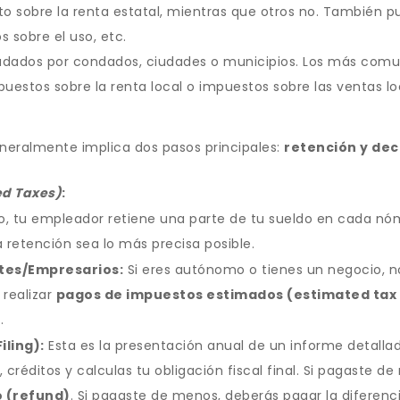
o sobre la renta estatal, mientras que otros no. También p
 sobre el uso, etc.
ados por condados, ciudades o municipios. Los más comun
puestos sobre la renta local o impuestos sobre las ventas lo
eneralmente implica dos pasos principales:
retención y dec
ed Taxes)
:
, tu empleador retiene una parte de tu sueldo en cada nómi
 retención sea lo más precisa posible.
tes/Empresarios:
Si eres autónomo o tienes un negocio, 
 realizar
pagos de impuestos estimados (estimated ta
.
iling):
Esta es la presentación anual de un informe detallado
 créditos y calculas tu obligación fiscal final. Si pagaste d
 (refund)
. Si pagaste de menos, deberás pagar la diferenci